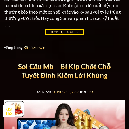
nam vì tính chính xác cực cao. Khi một con lô xuất hiện, nó
thường kéo theo một con số khác vào kỳ sau với tỷ lệ trúng
thưởng vượt trội. Hãy cùng Sunwin phân tích các kỹ thuật
[…]
TIẾP TỤC ĐỌC
→
Đăng trong
Xổ số Sunwin
Soi Cầu Mb – Bí Kíp Chốt Chỗ
Tuyệt Đỉnh Kiếm Lời Khủng
ĐĂNG VÀO
THÁNG 5 3, 2026
BỞI
SEO
03
Th5