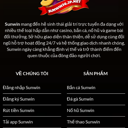
Sunwin
mang đến hệ sinh thái giải trí trực tuyến đa dạng với
nhiều thể loại hấp dẫn như casino, bắn cá, nổ hũ và game bài
đổi thưởng. Sở hữu giao diện thân thiện, dễ sử dụng cùng đội
ngũ hỗ trợ hoạt động 24/7 và hệ thống giao dịch nhanh chóng,
Sunwin ngày càng khẳng định vị thế và trở thành điểm đến
quen thuộc của đông đảo người chơi.
VỀ CHÚNG TÔI
SẢN PHẨM
Đăng nhập Sunwin
Bắn cá Sunwin
Đăng ký Sunwin
Đá gà Sunwin
Rút tiền Sunwin
Nổ hũ Sunwin
Tải app Sunwin
Thể thao Sunwin