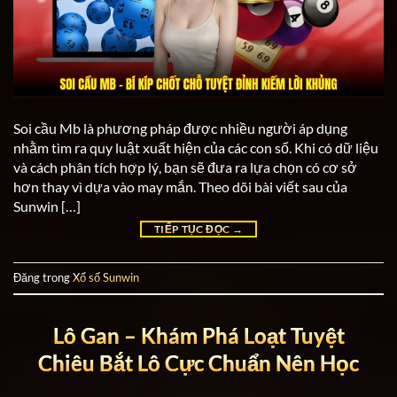
Soi cầu Mb là phương pháp được nhiều người áp dụng
nhằm tìm ra quy luật xuất hiện của các con số. Khi có dữ liệu
và cách phân tích hợp lý, bạn sẽ đưa ra lựa chọn có cơ sở
hơn thay vì dựa vào may mắn. Theo dõi bài viết sau của
Sunwin […]
TIẾP TỤC ĐỌC
→
Đăng trong
Xổ số Sunwin
Lô Gan – Khám Phá Loạt Tuyệt
Chiêu Bắt Lô Cực Chuẩn Nên Học